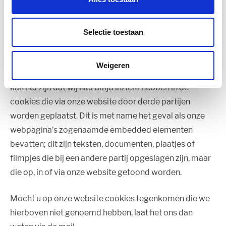
het in- en uitschakelen en het verwijderen van cookies
is te vinden in de instructies en/of met behulp van de
Selectie toestaan
Help-functie van uw browser.
Overige/ onvoorziene cookies
Weigeren
Door de manier waarop internet en websites werken,
kan het zijn dat wij niet altijd inzicht hebben in de
cookies die via onze website door derde partijen
worden geplaatst. Dit is met name het geval als onze
webpagina’s zogenaamde embedded elementen
bevatten; dit zijn teksten, documenten, plaatjes of
filmpjes die bij een andere partij opgeslagen zijn, maar
die op, in of via onze website getoond worden.
Mocht u op onze website cookies tegenkomen die we
hierboven niet genoemd hebben, laat het ons dan